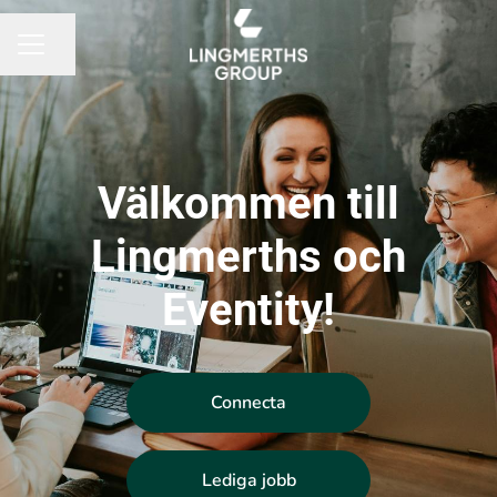
Dela sidan
KARRIÄRMENY
Välkommen till
Lingmerths och
Eventity!
Connecta
Lediga jobb